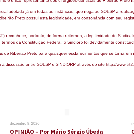
ítimo e único representante dos cirurgiões-dentistas de Ribeirão Preto n
dicial adotada já em todas as instâncias, que nega ao SOESP a realiza
e Ribeirão Preto possui esta legitimidade, em consonância com seu reg
T) reconhece, portanto, de forma reiterada, a legitimidade do Sindicat
ermos da Constituição Federal, o Sindiorp foi devidamente constituíd
as de Ribeirão Preto para quaisquer esclarecimentos que se tornarem 
 à discussão entre SOESP e SINDIORP através do site http://www.trt2
dezembro 8, 2020
n
OPINIÃO – Por Mário Sérgio Úbeda