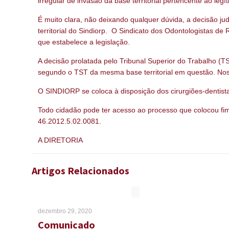
irregular de invasão da base territorial pertencente ao leg
É muito clara, não deixando qualquer dúvida, a decisão ju
territorial do Sindiorp. O Sindicato dos Odontologistas d
que estabelece a legislação.
A decisão prolatada pelo Tribunal Superior do Trabalho (TS
segundo o TST da mesma base territorial em questão. Nos t
O SINDIORP se coloca à disposição dos cirurgiões-dentist
Todo cidadão pode ter acesso ao processo que colocou fim
46.2012.5.02.0081.
A DIRETORIA
Artigos Relacionados
dezembro 29, 2020
Comunicado