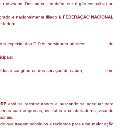
 ou privados. Destina-se, também, ser órgão consultivo ou
grado e nacionalmente filiado à
FEDERAÇÃO NACIONAL
e federal.
ntadoria especial dos C.D./s, servidores públicos de
cipais;
íduos sólidos e congêneres dos serviços de saúde, com
ORP
está se reestruturando e buscando se adequar para
cerias com empresas, institutos e colaboradores, visando
ionais.
fim de que tragam subsídios e reclamos para uma maior ação