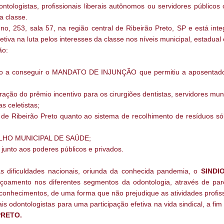
ontologistas, profissionais liberais autônomos ou servidores públicos
a classe.
o, 253, sala 57, na região central de Ribeirão Preto, SP e está inte
tiva na luta pelos interesses da classe nos níveis municipal, estadual 
ão:
 Paulo a conseguir o MANDATO DE INJUNÇÃO que permitiu a apose
ração do prêmio incentivo para os cirurgiões dentistas, servidores muni
s celetistas;
ípio de Ribeirão Preto quanto ao sistema de recolhimento de res
NSELHO MUNICIPAL DE SAÚDE;
 junto aos poderes públicos e privados.
s dificuldades nacionais, oriunda da conhecida pandemia, o
SINDI
feiçoamento nos diferentes segmentos da odontologia, através de par
s conhecimentos, de uma forma que não prejudique as atividades profiss
ais odontologistas para uma participação efetiva na vida sindical, a 
PRETO.