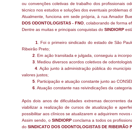
ou convenções coletivas de trabalho dos profissionais od
técnico nos estudos e soluções dos eventuais problemas d
Atualmente, funciona em sede própria, à rua Amador Buen
DOS ODONTOLOGISTAS - FNO
, colaborando de forma efe
Dentre as muitas e principais conquistas do
SINDIORP
est
1
. Foi o primeiro sindicado do estado de São
Ribeirão Preto;
2
. Em ação transitada e julgada, conseguiu a incorpo
3
. Mediou diversos acordos coletivos de odontologista
4
. Ação junto à administração pública do munic
valores justos;
5
. Participação e atuação constante junto ao CO
6
. Atuação constante nas reivindicações da categoria
Após dois anos de dificuldades extremas decorrentes da
viabilizar a realização de cursos de atualização e aper
possibilitar aos clínicos se atualizarem e adquirirem novo
Assim sendo, o
SINDIORP
conclama a todos os profission
do
SINDICATO DOS ODONTOLOGISTAS DE RIBEIRÃO 