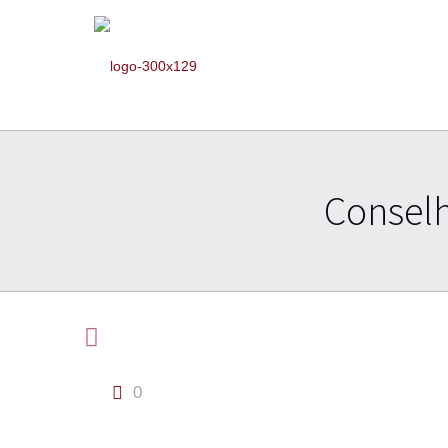
Conselh
0