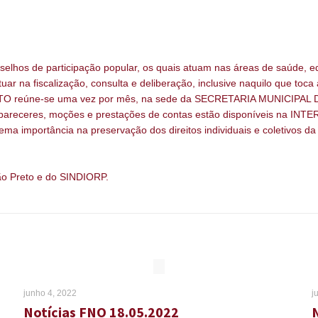
os de participação popular, os quais atuam nas áreas de saúde, ed
r na fiscalização, consulta e deliberação, inclusive naquilo que toca
úne-se uma vez por mês, na sede da SECRETARIA MUNICIPAL DE S
, pareceres, moções e prestações de contas estão disponíveis na INTER
ema importância na preservação dos direitos individuais e coletivos da
ão Preto e do SINDIORP.
junho 4, 2022
j
Notícias FNO 18.05.2022