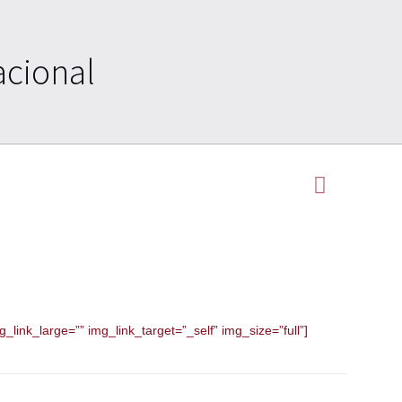
acional
link_large=”” img_link_target=”_self” img_size=”full”]