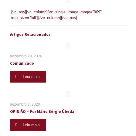
[vc_row][vc_column][vc_single_image image=”969″
img_size=”full”][/vc_column][/vc_row]
Artigos Relacionados
dezembro 29, 2020
Comunicado
Leia mais
dezembro 8, 2020
OPINIÃO – Por Mário Sérgio Úbeda
Leia mais